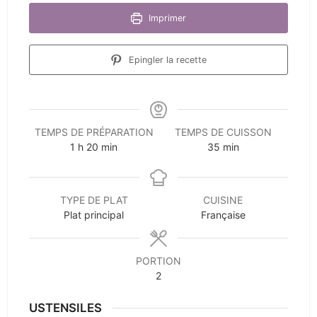
Imprimer
Epingler la recette
TEMPS DE PRÉPARATION
TEMPS DE CUISSON
heure
minutes
minutes
1
h
20
min
35
min
TYPE DE PLAT
CUISINE
Plat principal
Française
PORTION
2
USTENSILES