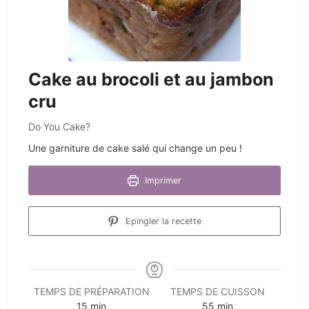
Cake au brocoli et au jambon
cru
Do You Cake?
Une garniture de cake salé qui change un peu !
Imprimer
Epingler la recette
TEMPS DE PRÉPARATION
TEMPS DE CUISSON
minutes
minutes
15
min
55
min