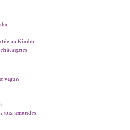
olat
ntée au Kinder
 châtaignes
et vegan
a
ecs aux amandes