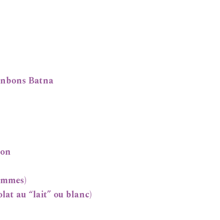
onbons Batna
son
pommes)
lat au “lait” ou blanc)