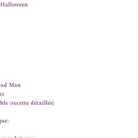
r Halloween
read Man
es
le (recette détaillée)
que)