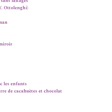
sans laitages
Y. Ottolenghi)
sman
miroir
c les enfants
rre de cacahuètes et chocolat