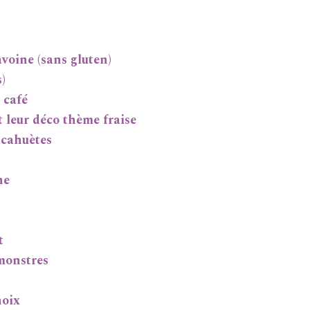
’avoine (sans gluten)
)
 café
t leur déco thème fraise
acahuètes
ne
t
 monstres
noix