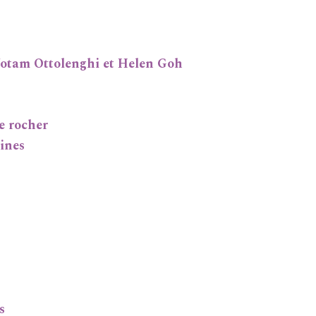
Yotam Ottolenghi et Helen Goh
e rocher
tines
s