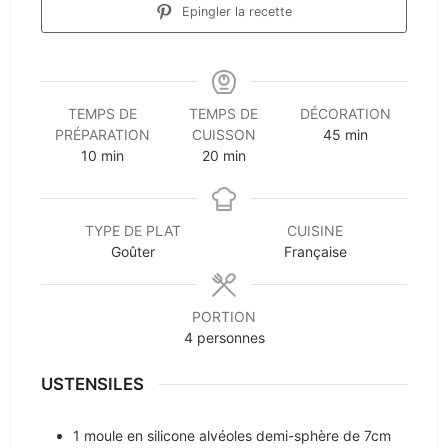
Epingler la recette
TEMPS DE
TEMPS DE
DÉCORATION
minutes
PRÉPARATION
CUISSON
45
min
minutes
minutes
10
min
20
min
TYPE DE PLAT
CUISINE
Goûter
Française
PORTION
4
personnes
USTENSILES
1 moule en silicone
alvéoles demi-sphère de 7cm