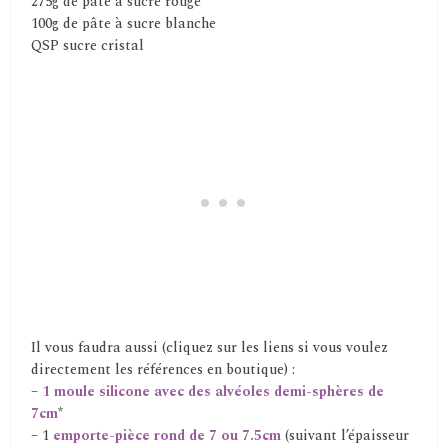
275g de pâte à sucre rouge
100g de pâte à sucre blanche
QSP sucre cristal
Il vous faudra aussi (cliquez sur les liens si vous voulez
directement les références en boutique) :
–
1 moule silicone avec des alvéoles demi-sphères de
7cm
*
– 1
emporte-pièce rond de 7 ou 7.5cm
(suivant l’épaisseur