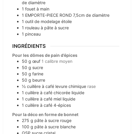
de diamètre
1 fouet à main
1 EMPORTE-PIECE ROND
7,5cm de diamètre
1 outil de modelage étoile
1 rouleau à pâte à sucre
1 pinceau
INGRÉDIENTS
Pour les dômes de pain d’épices
50
g
œuf
1 calibre moyen
50
g
sucre
50
g
farine
50
g
beurre
½
cuillère à café
levure chimique
rase
1
cuillère à café
chicorée liquide
1
cuillère à café
miel liquide
1
cuillère à café
4-épices
Pour la déco en forme de bonnet
275
g
pâte à sucre rouge
100
g
pâte à sucre blanche
QSP
sucre cristal