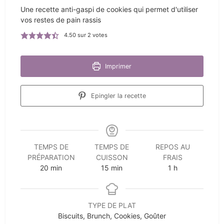
Une recette anti-gaspi de cookies qui permet d'utiliser
vos restes de pain rassis
4.50
sur
2
votes
Imprimer
Epingler la recette
TEMPS DE
TEMPS DE
REPOS AU
PRÉPARATION
CUISSON
FRAIS
minutes
minutes
heure
20
min
15
min
1
h
TYPE DE PLAT
Biscuits, Brunch, Cookies, Goûter