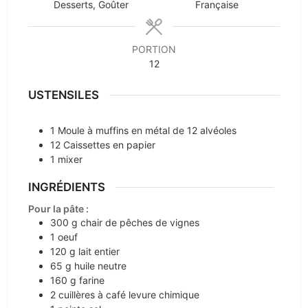
Desserts, Goûter
Française
PORTION
12
USTENSILES
1 Moule à muffins en métal
de 12 alvéoles
12 Caissettes en papier
1 mixer
INGRÉDIENTS
Pour la pâte :
300
g
chair de pêches de vignes
1
oeuf
120
g
lait entier
65
g
huile neutre
160
g
farine
2
cuillères à café
levure chimique