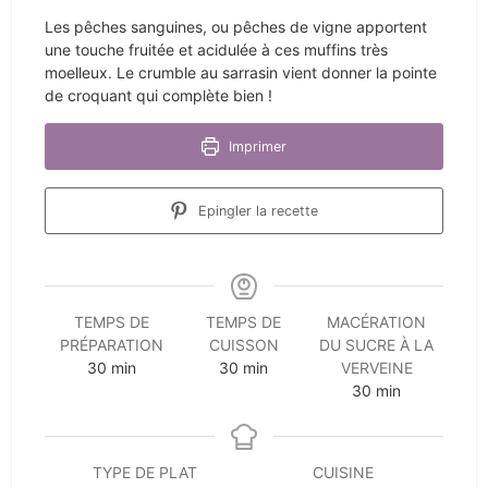
Les pêches sanguines, ou pêches de vigne apportent
une touche fruitée et acidulée à ces muffins très
moelleux. Le crumble au sarrasin vient donner la pointe
de croquant qui complète bien !
Imprimer
Epingler la recette
TEMPS DE
TEMPS DE
MACÉRATION
PRÉPARATION
CUISSON
DU SUCRE À LA
minutes
minutes
30
min
30
min
VERVEINE
minutes
30
min
TYPE DE PLAT
CUISINE