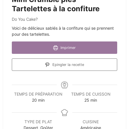
Tartelettes à la confiture
Do You Cake?
Voici de délicieux sablés à la confiture qui se prennent
pour des tartelettes.
Imprimer
Epingler la recette
TEMPS DE PRÉPARATION
TEMPS DE CUISSON
minutes
minutes
20
min
25
min
TYPE DE PLAT
CUISINE
Dessert, Goûter
Américaine