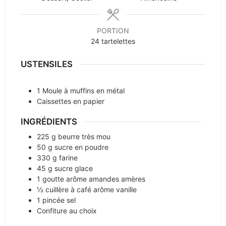
PORTION
24
tartelettes
USTENSILES
1 Moule à muffins en métal
Caissettes en papier
INGRÉDIENTS
225
g
beurre très mou
50
g
sucre en poudre
330
g
farine
45
g
sucre glace
1
goutte
arôme amandes amères
½
cuillère à café
arôme vanille
1
pincée
sel
Confiture au choix