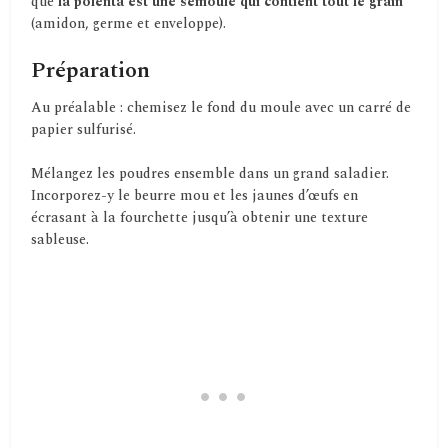
que
la polenta est une semoule qui contient tout le grain
(amidon, germe et enveloppe).
Préparation
Au préalable : chemisez le fond du moule avec un carré de
papier sulfurisé.
Mélangez les poudres ensemble dans un grand saladier.
Incorporez-y le beurre mou et les jaunes d’œufs en
écrasant à la fourchette jusqu’à obtenir une texture
sableuse.