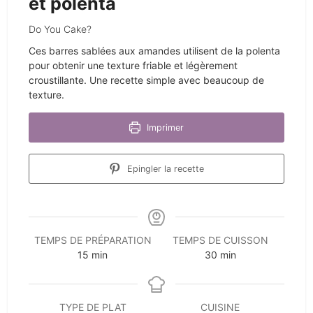
et polenta
Do You Cake?
Ces barres sablées aux amandes utilisent de la polenta
pour obtenir une texture friable et légèrement
croustillante. Une recette simple avec beaucoup de
texture.
Imprimer
Epingler la recette
TEMPS DE PRÉPARATION
TEMPS DE CUISSON
minutes
minutes
15
min
30
min
TYPE DE PLAT
CUISINE