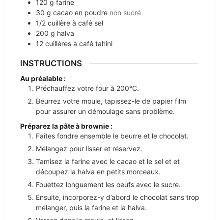
120
g
farine
30
g
cacao en poudre
non sucré
1/2
cuillère à café
sel
200
g
halva
12
cuillères à café
tahini
INSTRUCTIONS
Au préalable :
Préchauffez votre four à 200°C.
Beurrez votre moule, tapissez-le de papier film
pour assurer un démoulage sans problème.
Préparez la pâte à brownie :
Faites fondre ensemble le beurre et le chocolat.
Mélangez pour lisser et réservez.
Tamisez la farine avec le cacao et le sel et et
découpez la halva en petits morceaux.
Fouettez longuement les oeufs avec le sucre.
Ensuite, incorporez-y d’abord le chocolat sans trop
mélanger, puis la farine et la halva.