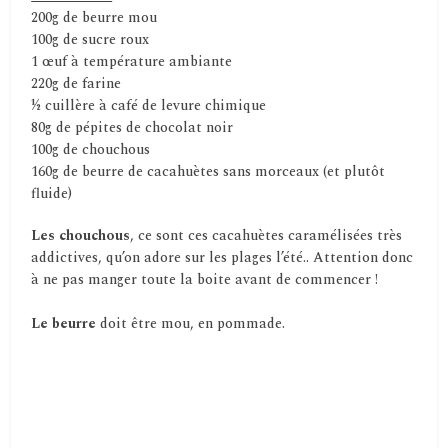
200g de beurre mou
100g de sucre roux
1 œuf à température ambiante
220g de farine
½ cuillère à café de levure chimique
80g de pépites de chocolat noir
100g de chouchous
160g de beurre de cacahuètes sans morceaux (et plutôt
fluide)
Les chouchous
, ce sont ces cacahuètes caramélisées très
addictives, qu’on adore sur les plages l’été.. Attention donc
à ne pas manger toute la boite avant de commencer !
Le beurre
doit être mou, en pommade.