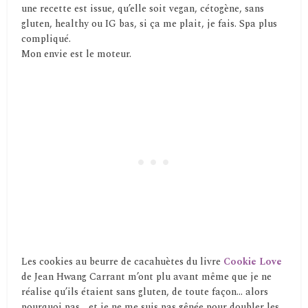
une recette est issue, qu’elle soit vegan, cétogène, sans
gluten, healthy ou IG bas, si ça me plait, je fais. Spa plus
compliqué.
Mon envie est le moteur.
Les cookies au beurre de cacahuètes du livre
Cookie Love
de Jean Hwang Carrant m’ont plu avant même que je ne
réalise qu’ils étaient sans gluten, de toute façon… alors
pourquoi pas… et je ne me suis pas gênée pour doubler les