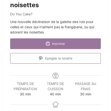
noisettes
Do You Cake?
Une nouvelle déclinaison de la galette des rois pour
celles et ceux qui n'aiment pas la frangipane, ou qui
adorent les noisettes
Imprimer
Epingler la recette
TEMPS DE
TEMPS DE
PASSAGE AU
PRÉPARATION
CUISSON
FRAIS
minutes
minutes
minutes
30
min
40
min
30
min