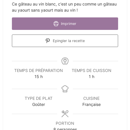
Ce gâteau au vin blanc, c'est un peu comme un gâteau
au yaourt sans yaourt mais au vin !
Imprimer
Epingler la recette
TEMPS DE PRÉPARATION
TEMPS DE CUISSON
heures
heure
15
h
1
h
TYPE DE PLAT
CUISINE
Goûter
Française
PORTION
8
personnes