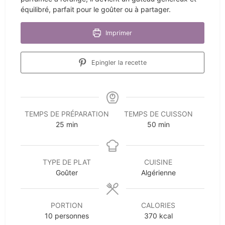
équilibré, parfait pour le goûter ou à partager.
Imprimer
Epingler la recette
TEMPS DE PRÉPARATION
TEMPS DE CUISSON
minutes
minutes
25
min
50
min
TYPE DE PLAT
CUISINE
Goûter
Algérienne
PORTION
CALORIES
10
personnes
370
kcal