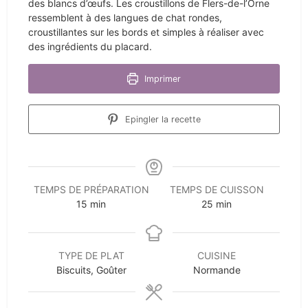
des blancs d’œufs. Les croustillons de Flers-de-l’Orne
ressemblent à des langues de chat rondes,
croustillantes sur les bords et simples à réaliser avec
des ingrédients du placard.
Imprimer
Epingler la recette
TEMPS DE PRÉPARATION
TEMPS DE CUISSON
minutes
minutes
15
min
25
min
TYPE DE PLAT
CUISINE
Biscuits, Goûter
Normande