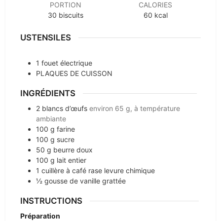
PORTION
CALORIES
30
biscuits
60
kcal
USTENSILES
1 fouet électrique
PLAQUES DE CUISSON
INGRÉDIENTS
2
blancs d’œufs
environ 65 g, à température
ambiante
100
g
farine
100
g
sucre
50
g
beurre doux
100
g
lait entier
1
cuillère à café rase levure chimique
½
gousse de vanille grattée
INSTRUCTIONS
Préparation